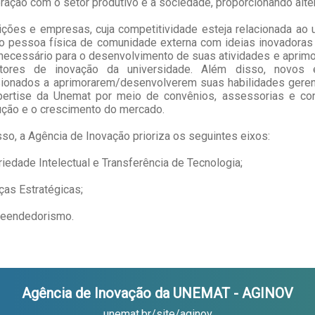
eração com o setor produtivo e a sociedade, proporcionando alt
tuições e empresas, cuja competitividade esteja relacionada ao 
 pessoa física de comunidade externa com ideias inovadoras 
necessário para o desenvolvimento de suas atividades e aprim
tores de inovação da universidade. Além disso, novos
ionados a aprimorarem/desenvolverem suas habilidades gerenc
ertise da Unemat por meio de convênios, assessorias e consu
ução e o crescimento do mercado.
isso, a Agência de Inovação prioriza os seguintes eixos:
riedade Intelectual e Transferência de Tecnologia;
nças Estratégicas;
reendedorismo.
Agência de Inovação da UNEMAT - AGINOV
unemat.br/site/aginov