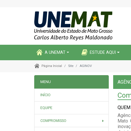
A UNEMAT
ESTUDE AQUI
Site
AGINOV
Página Inicial
AGÊNC
MENU
Com
INÍCIO
QUEM
EQUIPE
Agênc
Mato 
COMPROMISSO
inova