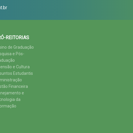
t.br
Ó-REITORIAS
sino de Graduação
squisa e Pós-
aduação
tensão e Cultura
suntos Estudantis
ministração
stão Financeira
anejamento e
cnologia da
formação