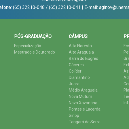
efone: (65) 32210-048 / (65) 32210-041 | E-mail: aginov@unema
PÓS-GRADUAÇÃO
CÂMPUS
PR
Especialização
Alta Floresta
En
Mestrado e Doutorado
Alto Araguaia
Pe
Barra do Bugres
Gr
Cáceres
Ex
Colíder
As
Diamantino
Ad
Juara
Ge
Médio Araguaia
Pl
Nova Mutum
Te
Nova Xavantina
In
Pontes e Lacerda
Sinop
Tangará da Serra