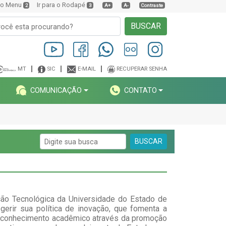
a o Menu
Ir para o Rodapé
2
3
A+
A-
Contraste
BUSCAR
MT
SIC
E-MAIL
RECUPERAR SENHA
COMUNICAÇÃO
CONTATO
BUSCAR
o Tecnológica da Universidade do Estado de
rir sua política de inovação, que fomenta a
 conhecimento acadêmico através da promoção