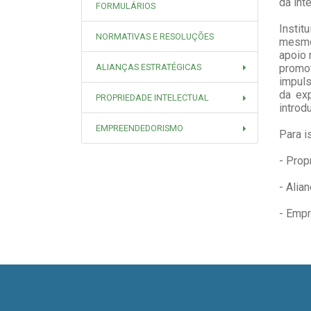
da int
FORMULÁRIOS
​Insti
NORMATIVAS E RESOLUÇÕES
mesmo
apoio 
ALIANÇAS ESTRATÉGICAS
promo
impuls
da exp
PROPRIEDADE INTELECTUAL
introd
EMPREENDEDORISMO
​Para 
- Prop
- Alia
- Emp