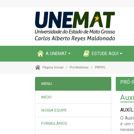
A UNEMAT
ESTUDE AQUI
Pró-Reitorias
PRPPG
Página Inicial
PRÓ-R
MENU
Auxí
INÍCIO
AUXÍL
NOSSA EQUIPE
O Auxí
FORMULÁRIOS
é um r
necess