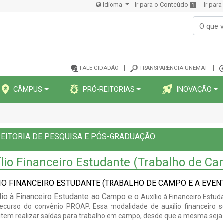
Idioma
Ir para o Conteúdo
Ir par
1
FALE CIDADÃO
TRANSPARÊNCIA UNEMAT
CÂMPUS
PRÓ-REITORIAS
INOVAÇÃO
EITORIA DE PESQUISA E PÓS-GRADUAÇÃO
lio Financeiro Estudante (Trabalho de C
IO FINANCEIRO ESTUDANTE (TRABALHO DE CAMPO E A EVEN
lio à Financeiro Estudante ao Campo e o
Auxílio à Financeiro Estu
ecurso do convênio PROAP.
Essa modalidade de auxílio financeiro
item realizar saídas para trabalho em campo, desde que a mesma seja 