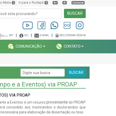
a o Menu
Ir para o Rodapé
2
3
A+
A-
Contraste
BUSCAR
MT
SIC
E-MAIL
RECUPERAR SENHA
COMUNICAÇÃO
CONTATO
BUSCAR
ampo e a Eventos) via PROAP
TOS) VIA PROAP
proveniente
dante a Eventos é um recurso
do PROAP
 será concedido aos mestrandos e doutorandos que
necessária para elaboração da dissertação ou tese.