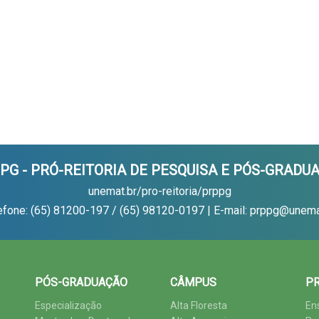
PG - PRÓ-REITORIA DE PESQUISA E PÓS-GRADU
unemat.br/pro-reitoria/prppg
efone: (65) 81200-197 / (65) 98120-0197 | E-mail: prppg@unema
PÓS-GRADUAÇÃO
CÂMPUS
PR
Especialização
Alta Floresta
En