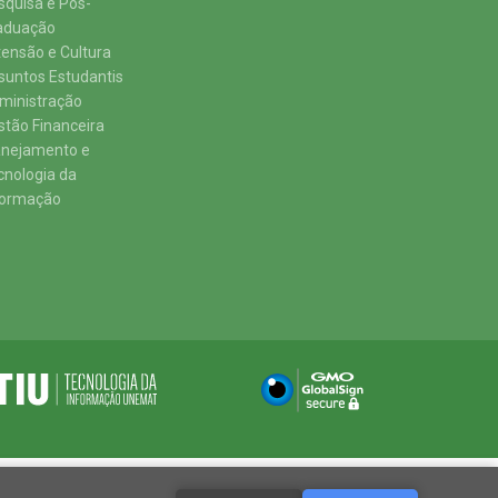
squisa e Pós-
aduação
tensão e Cultura
suntos Estudantis
ministração
stão Financeira
anejamento e
cnologia da
formação