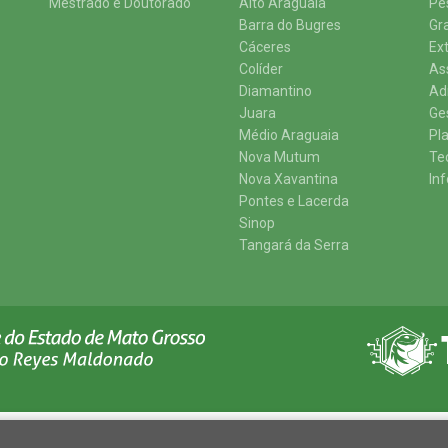
Mestrado e Doutorado
Alto Araguaia
Pe
Barra do Bugres
Gr
Cáceres
Ex
Colíder
As
Diamantino
Ad
Juara
Ge
Médio Araguaia
Pl
Nova Mutum
Te
Nova Xavantina
In
Pontes e Lacerda
Sinop
Tangará da Serra