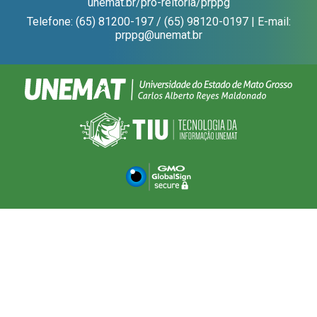
unemat.br/pro-reitoria/prppg
Telefone: (65) 81200-197 / (65) 98120-0197 | E-mail:
prppg@unemat.br