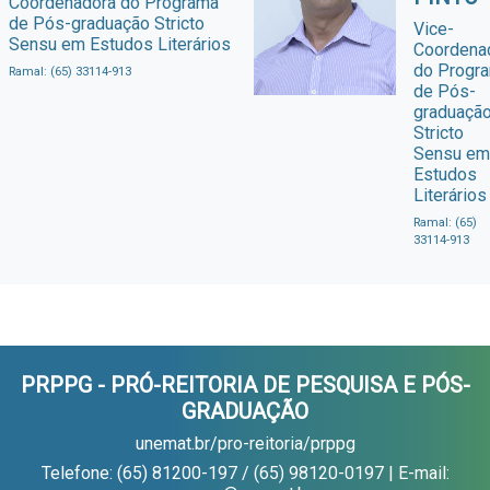
Coordenadora do Programa
de Pós-graduação Stricto
Vice-
Sensu em Estudos Literários
Coordena
do Progr
Ramal: (65) 33114-913
de Pós-
graduaçã
Stricto
Sensu em
Estudos
Literários
Ramal: (65)
33114-913
PRPPG - PRÓ-REITORIA DE PESQUISA E PÓS-
GRADUAÇÃO
unemat.br/pro-reitoria/prppg
Telefone: (65) 81200-197 / (65) 98120-0197 | E-mail: