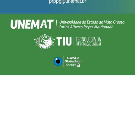
prppg@unemat.br