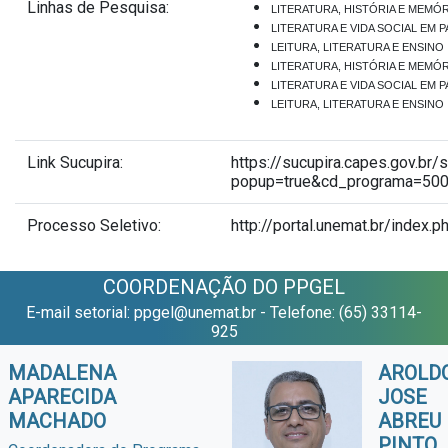
Linhas de Pesquisa:
LITERATURA, HISTÓRIA E MEMÓ
LITERATURA E VIDA SOCIAL EM 
LEITURA, LITERATURA E ENSINO
LITERATURA, HISTÓRIA E MEMÓ
LITERATURA E VIDA SOCIAL EM 
LEITURA, LITERATURA E ENSINO
Link Sucupira:
https://sucupira.capes.gov.br
popup=true&cd_programa=50
Processo Seletivo:
http://portal.unemat.br/index
COORDENAÇÃO DO PPGEL
E-mail setorial: ppgel@unemat.br - Telefone: (65) 33114-
925
MADALENA
AROLD
APARECIDA
JOSE
MACHADO
ABREU
PINTO