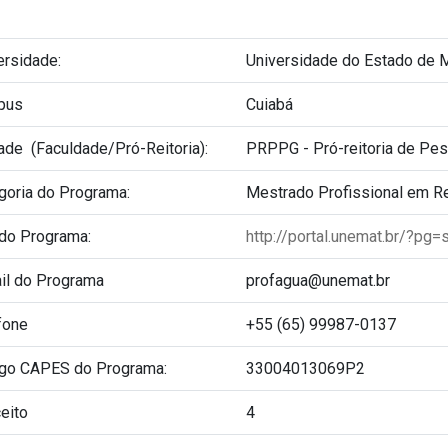
ersidade:
Universidade do Estado de 
pus
Cuiabá
ade (Faculdade/Pró-Reitoria):
PRPPG - Pró-reitoria de Pe
goria do Programa:
Mestrado Profissional em R
 do Programa:
http://portal.unemat.br/?pg=
il do Programa
profagua@unemat.br
fone
+55 (65) 99987-0137
go CAPES do Programa:
33004013069P2
eito
4