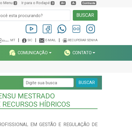
a o Menu
Ir para o Rodapé
2
3
A+
A-
Contraste
BUSCAR
MT
SIC
E-MAIL
RECUPERAR SENHA
COMUNICAÇÃO
CONTATO
BUSCAR
SENSU MESTRADO
 RECURSOS HÍDRICOS
OFISSIONAL EM GESTÃO E REGULAÇÃO DE