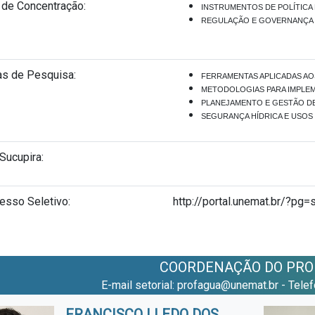
 de Concentração:
INSTRUMENTOS DE POLÍTICA
REGULAÇÃO E GOVERNANÇA 
as de Pesquisa:
FERRAMENTAS APLICADAS A
METODOLOGIAS PARA IMPLE
PLANEJAMENTO E GESTÃO D
SEGURANÇA HÍDRICA E USOS
 Sucupira:
esso Seletivo:
http://portal.unemat.br/?pg
COORDENAÇÃO DO PRO
E-mail setorial: profagua@unemat.br - Tele
FRANCISCO LLEDO DOS