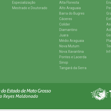
Especialização
Alta Floresta
En
Mestrado e Doutorado
Alto Araguaia
Pe
Barra do Bugres
Gr
Cáceres
Ex
Colíder
As
Diamantino
Ad
Juara
Ge
Médio Araguaia
Pl
Nova Mutum
Te
Nova Xavantina
In
Pontes e Lacerda
Sinop
Tangará da Serra