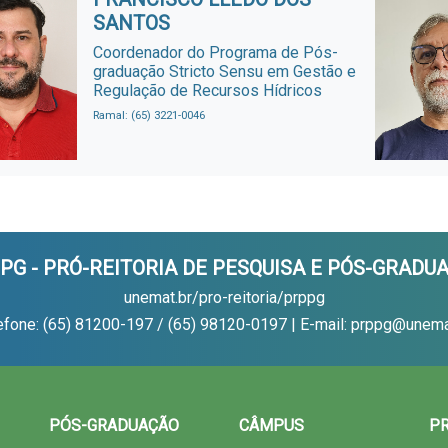
SANTOS
Coordenador do Programa de Pós-
graduação Stricto Sensu em Gestão e
Regulação de Recursos Hídricos
Ramal: (65) 3221-0046
PG - PRÓ-REITORIA DE PESQUISA E PÓS-GRADU
unemat.br/pro-reitoria/prppg
efone: (65) 81200-197 / (65) 98120-0197 | E-mail: prppg@unema
PÓS-GRADUAÇÃO
CÂMPUS
PR