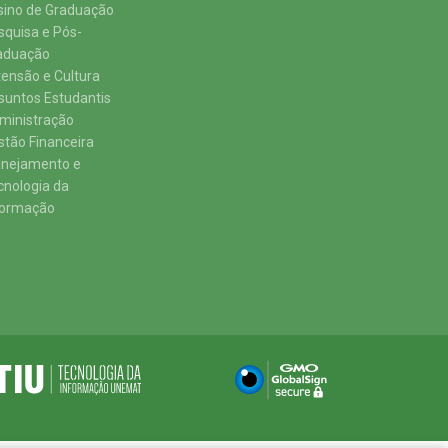
sino de Graduação
squisa e Pós-
aduação
tensão e Cultura
suntos Estudantis
ministração
stão Financeira
anejamento e
cnologia da
formação