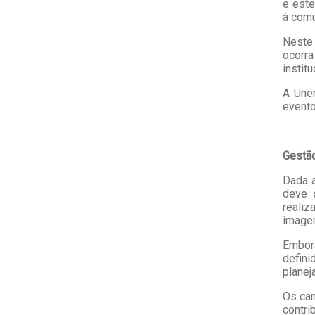
e este
à com
Neste 
ocorr
instit
A Une
evento
Gestão
Dada a
deve 
realiz
imagem
Embora
defin
planej
Os can
contr