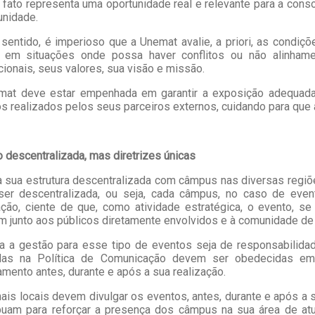
 fato representa uma oportunidade real e relevante para a cons
unidade.
sentido, é imperioso que a Unemat avalie, a priori, as condiçõ
a em situações onde possa haver conflitos ou não alinham
ucionais, seus valores, sua visão e missão.
mat deve estar empenhada em garantir a exposição adequada
s realizados pelos seus parceiros externos, cuidando para que 
 descentralizada, mas diretrizes únicas
 sua estrutura descentralizada com câmpus nas diversas regi
ser descentralizada, ou seja, cada câmpus, no caso de event
ação, ciente de que, como atividade estratégica, o evento, s
 junto aos públicos diretamente envolvidos e à comunidade de 
 a gestão para esse tipo de eventos seja de responsabilidad
idas na Política de Comunicação devem ser obedecidas e
amento antes, durante e após a sua realização.
ais locais devem divulgar os eventos, antes, durante e após a 
ibuam para reforçar a presença dos câmpus na sua área de at