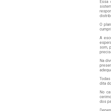
Essa o
sistem
respo
distri
O pla
cumpri
A esco
espera
som, p
precis
Na div
prese
adequa
Todas 
dita d
No ca
cerimo
dos pa
Depen