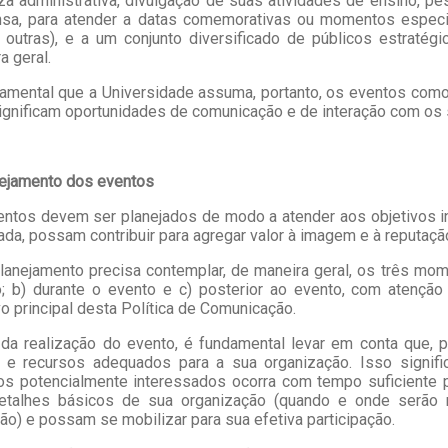
za administrativa, divulgação de suas atividades de ensino, pe
sa, para atender a datas comemorativas ou momentos especiai
 outras), e a um conjunto diversificado de públicos estratég
a geral.
amental que a Universidade assuma, portanto, os eventos como 
ignificam oportunidades de comunicação e de interação com os
nejamento dos eventos
ntos devem ser planejados de modo a atender aos objetivos ins
da, possam contribuir para agregar valor à imagem e à reputaçã
lanejamento precisa contemplar, de maneira geral, os três mome
; b) durante o evento e c) posterior ao evento, com atenção
vo principal desta Política de Comunicação.
da realização do evento, é fundamental levar em conta que, 
 e recursos adequados para a sua organização. Isso signific
cos potencialmente interessados ocorra com tempo suficiente
etalhes básicos de sua organização (quando e onde serão 
ção) e possam se mobilizar para sua efetiva participação.