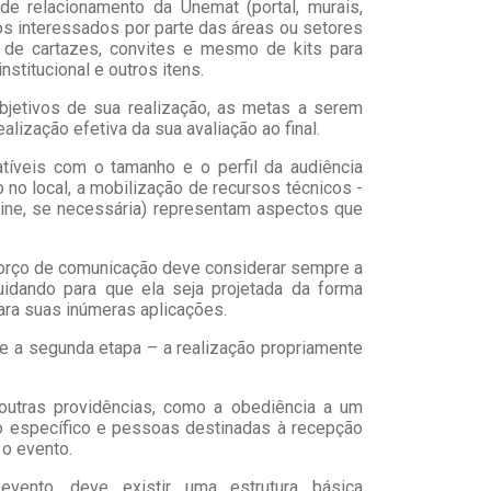
de relacionamento da Unemat (portal, murais,
os interessados por parte das áreas ou setores
 de cartazes, convites e mesmo de kits para
nstitucional e outros itens.
jetivos de sua realização, as metas a serem
lização efetiva da sua avaliação ao final.
tíveis com o tamanho e o perfil da audiência
 no local, a mobilização de recursos técnicos -
line, se necessária) representam aspectos que
sforço de comunicação deve considerar sempre a
idando para que ela seja projetada da forma
ara suas inúmeras aplicações.
ue a segunda etapa – a realização propriamente
outras providências, como a obediência a um
ço específico e pessoas destinadas à recepção
 o evento.
vento, deve existir uma estrutura básica