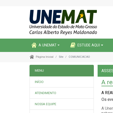
A UNEMAT
ESTUDE AQUI
Site
COMUNICACAO
Página Inicial
ASSE
MENU
A re
INÍCIO
A REA
ATENDIMENTO
Os eve
NOSSA EQUIPE
A Unem