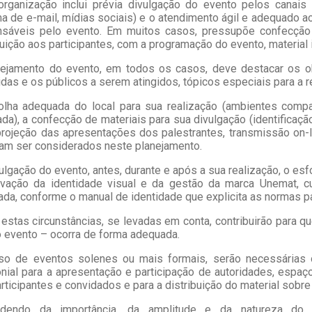
rganização inclui prévia divulgação do evento pelos canais 
a de e-mail, mídias sociais) e o atendimento ágil e adequado a
nsáveis pelo evento. Em muitos casos, pressupõe confecção
buição aos participantes, com a programação do evento, material i
nejamento do evento, em todos os casos, deve destacar os ob
das e os públicos a serem atingidos, tópicos especiais para a rea
lha adequada do local para sua realização (ambientes compa
da), a confecção de materiais para sua divulgação (identificação
rojeção das apresentações dos palestrantes, transmissão on-
am ser considerados neste planejamento.
ulgação do evento, antes, durante e após a sua realização, o e
rvação da identidade visual e da gestão da marca Unemat, cu
da, conforme o manual de identidade que explicita as normas p
estas circunstâncias, se levadas em conta, contribuirão para q
o evento – ocorra de forma adequada.
so de eventos solenes ou mais formais, serão necessárias 
nial para a apresentação e participação de autoridades, espa
rticipantes e convidados e para a distribuição do material sobre
dendo da importância, da amplitude e da natureza do e