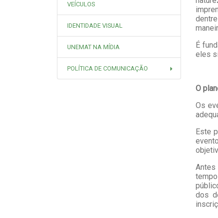
nature
VEÍCULOS
impren
dentre
IDENTIDADE VISUAL
maneir
É fund
UNEMAT NA MÍDIA
eles s
POLÍTICA DE COMUNICAÇÃO
O pla
Os eve
adequa
Este p
evento
objeti
Antes 
tempo
públi
dos d
inscri