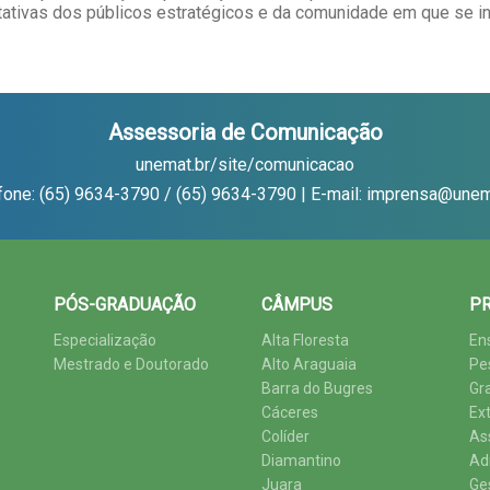
ativas dos públicos estratégicos e da comunidade em que se i
Assessoria de Comunicação
unemat.br/site/comunicacao
fone: (65) 9634-3790 / (65) 9634-3790 | E-mail: imprensa@unem
PÓS-GRADUAÇÃO
CÂMPUS
PR
Especialização
Alta Floresta
En
Mestrado e Doutorado
Alto Araguaia
Pe
Barra do Bugres
Gr
Cáceres
Ex
Colíder
As
Diamantino
Ad
Juara
Ge