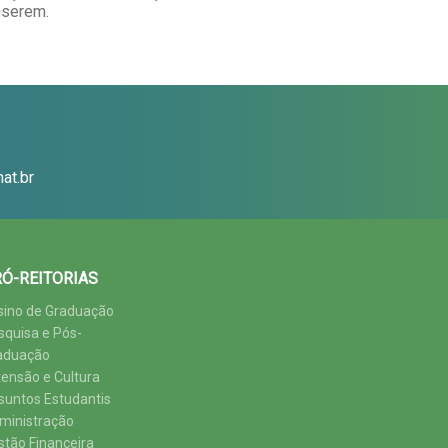
nserem.
at.br
Ó-REITORIAS
sino de Graduação
squisa e Pós-
aduação
tensão e Cultura
suntos Estudantis
ministração
stão Financeira