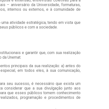
squisa e extensão, entrevistas coletivas para a
s – aniversário da Universidade, formaturas,
icos, internos ou externos, e à comunidade de
uma atividade estratégica, tendo em vista que
 seus públicos e com a sociedade.
titucionais e garantir que, com sua realização
o da Unemat.
ntos principais da sua realização: a) antes do
 especial, em todos eles, à sua comunicação,
para seu sucesso, é necessário que exista um
a considerar que a sua divulgação junto aos
 para que esses públicos tomem conhecimento
realizados, programação e procedimentos de