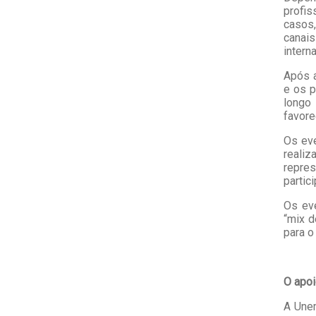
profis
casos,
canais
intern
Após a
e os p
longo
favore
Os ev
realiz
repre
partic
Os ev
“mix d
para o
O apoi
A Unem