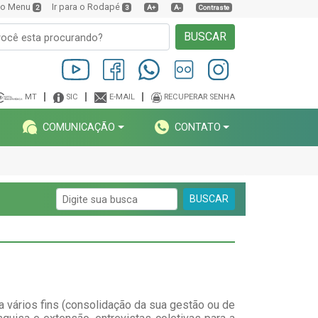
a o Menu
Ir para o Rodapé
2
3
A+
A-
Contraste
BUSCAR
MT
SIC
E-MAIL
RECUPERAR SENHA
COMUNICAÇÃO
CONTATO
BUSCAR
 vários fins (consolidação da sua gestão ou de