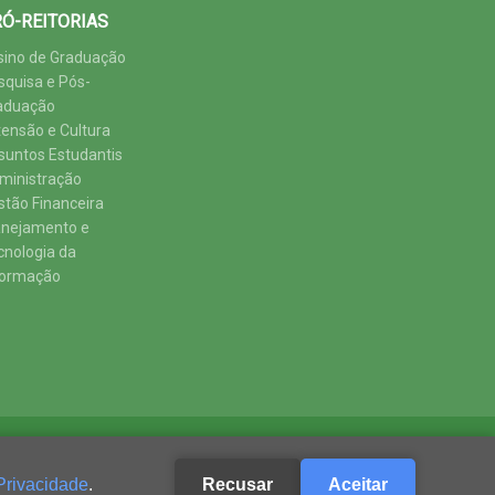
Ó-REITORIAS
sino de Graduação
squisa e Pós-
aduação
tensão e Cultura
suntos Estudantis
ministração
stão Financeira
anejamento e
cnologia da
formação
Privacidade
.
Recusar
Aceitar