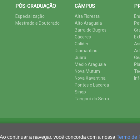
PÓS-GRADUAÇÃO
CÂMPUS
PR
Especialização
Alta Floresta
En
Mestrado e Doutorado
Alto Araguaia
Pe
Barra do Bugres
Gr
Cáceres
Ex
Colíder
As
Diamantino
Ad
Juara
Ge
Médio Araguaia
Pl
Nova Mutum
Te
Nova Xavantina
In
Pontes e Lacerda
Sinop
Tangará da Serra
 Ao continuar a navegar, você concorda com a nossa
Termo de 