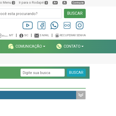
a o Menu
Ir para o Rodapé
2
3
A+
A-
Contraste
BUSCAR
MT
SIC
E-MAIL
RECUPERAR SENHA
COMUNICAÇÃO
CONTATO
BUSCAR