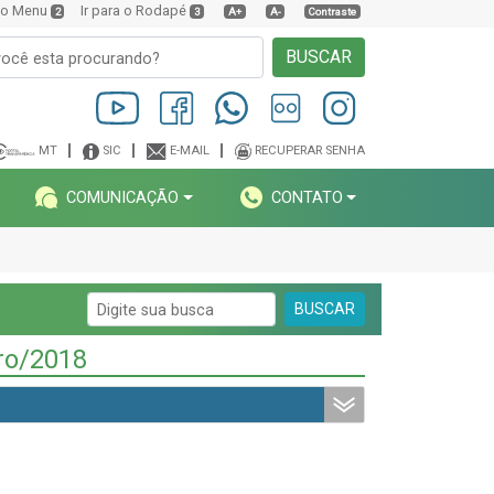
a o Menu
Ir para o Rodapé
2
3
A+
A-
Contraste
BUSCAR
MT
SIC
E-MAIL
RECUPERAR SENHA
COMUNICAÇÃO
CONTATO
BUSCAR
ro/2018