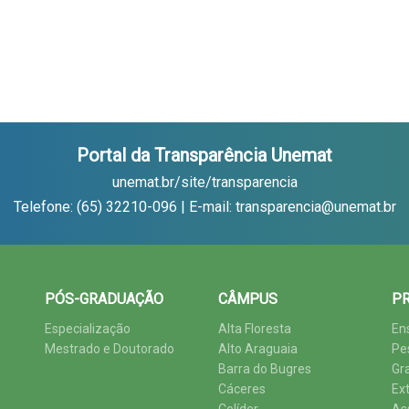
Portal da Transparência Unemat
unemat.br/site/transparencia
Telefone: (65) 32210-096 | E-mail: transparencia@unemat.br
PÓS-GRADUAÇÃO
CÂMPUS
PR
Especialização
Alta Floresta
En
Mestrado e Doutorado
Alto Araguaia
Pe
Barra do Bugres
Gr
Cáceres
Ex