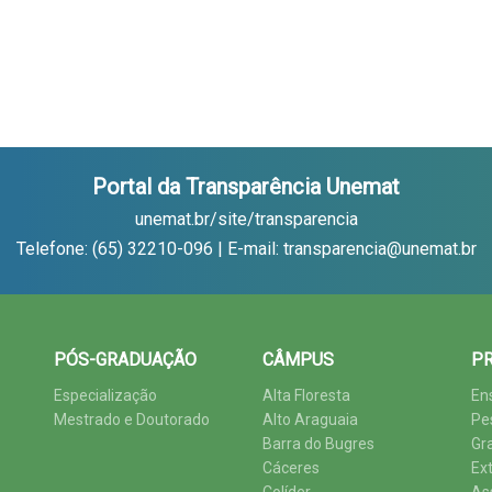
Portal da Transparência Unemat
unemat.br/site/transparencia
Telefone: (65) 32210-096 | E-mail: transparencia@unemat.br
PÓS-GRADUAÇÃO
CÂMPUS
PR
Especialização
Alta Floresta
En
Mestrado e Doutorado
Alto Araguaia
Pe
Barra do Bugres
Gr
Cáceres
Ex