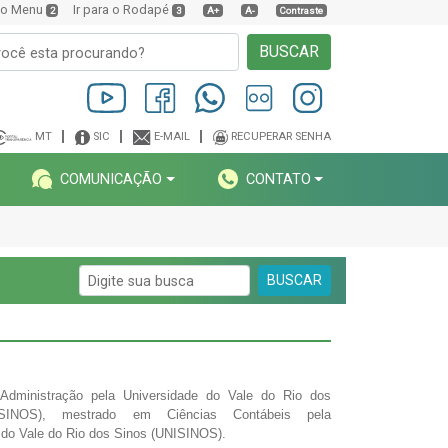
a o Menu
Ir para o Rodapé
2
3
A+
A-
Contraste
BUSCAR
MT
SIC
E-MAIL
RECUPERAR SENHA
COMUNICAÇÃO
CONTATO
BUSCAR
Administração pela Universidade do Vale do Rio dos
SINOS), mestrado em Ciências Contábeis pela
 do Vale do Rio dos Sinos (UNISINOS).